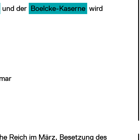
und der
Boelcke-Kaserne
wird
imar
che Reich im März, Besetzung des