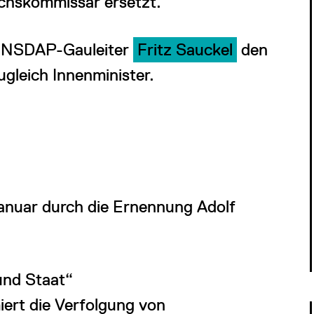
chskommissar ersetzt.
t NSDAP-Gauleiter
Fritz Sauckel
den
ugleich Innenminister.
uar durch die Ernennung Adolf
und Staat“
ert die Verfolgung von