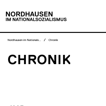
Hauptmenü
Direkt
zum
Inhalt
Logo
Nordhausen
im
Nationalsozialismus
Breadcrumb
Nordhausen im Nationals...
Chronik
Menü
CHRONIK